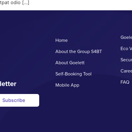
utpat odio […]
Goele
Home
Eco V
About the Group S4BT
Secur
About Goelett
Caree
Self-Booking Tool
letter
FAQ
Mobile App
Subscribe