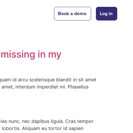
Book a demo
Log in
 missing in my
quam id arcu scelerisque blandit in sit amet
t amet, interdum imperdiet mi. Phasellus
ricies nunc, nec dapibus ligula. Cras tempor
m lobortis. Aliquam eu tortor id sapien