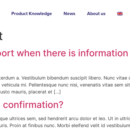
Product Knowledge
News
About us
t
ort when there is information
 interdum a. Vestibulum bibendum suscipit libero. Nunc vitae 
vehicula mi. Pellentesque nunc nisi, venenatis vitae sem si
justo mauris, placerat et […]
g confirmation?
neque ultrices sem, sed hendrerit arcu dolor et leo. Ut in ult
ris. Proin at finibus nunc. Morbi eleifend velit id vestibulu