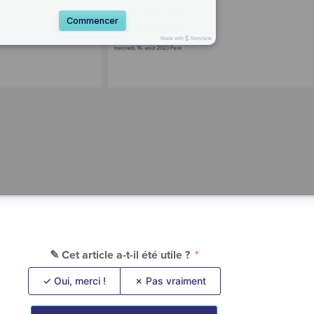
✎ Cet article a-t-il été utile ?
✓ Oui, merci !
✗ Pas vraiment