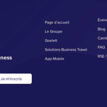
Évén
Page d’accueil
Blog
Le Groupe
Carri
Goelett
FAQ
Solutions Business Travel
iness
RSE /
App Mobile
Je m'inscris